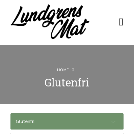
HOME
Hem
Glutenfri
Recept
Per & Berit
Camilla &
Glutenfri
Åke