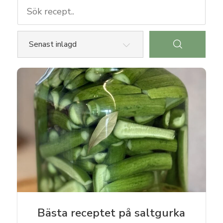
Oscar & Elin
Felix & Naida
Felicia &
Micke
Vegetariskt
Lättlagat
Glutenfritt
Tips
Lägg till
recept
Bästa receptet på saltgurka