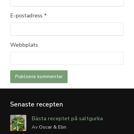
E-postadress
*
Webbplats
Senaste recepten
Bästa receptet på saltgurka
Av
Oscar & Elin