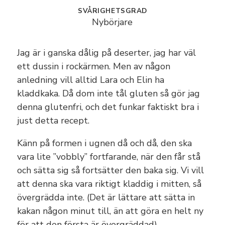
Oscar & Elin
SVÅRIGHETSGRAD
Nybörjare
Felix & Naida
Jag är i ganska dålig på deserter, jag har väl
Felicia &
ett dussin i rockärmen. Men av någon
Micke
anledning vill alltid Lara och Elin ha
kladdkaka. Då dom inte tål gluten så gör jag
Vegetariskt
denna glutenfri, och det funkar faktiskt bra i
Lättlagat
just detta recept.
Glutenfritt
Känn på formen i ugnen då och då, den ska
vara lite ”vobbly” fortfarande, när den får stå
Tips
och sätta sig så fortsätter den baka sig. Vi vill
att denna ska vara riktigt kladdig i mitten, så
Lägg till
övergrädda inte. (Det är lättare att sätta in
recept
kakan någon minut till, än att göra en helt ny
för att den första är övergräddad)