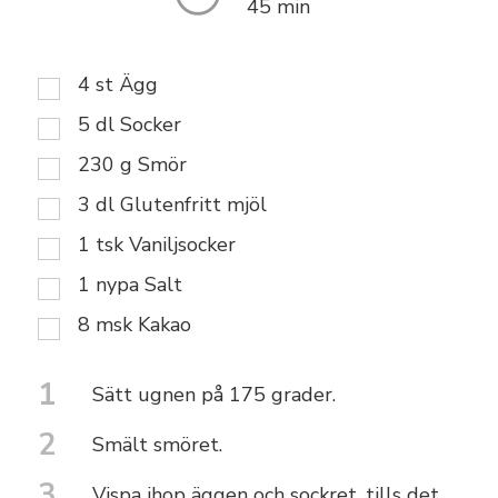
45 min
4
st
Ägg
5
dl
Socker
230
g
Smör
3
dl
Glutenfritt mjöl
1
tsk
Vaniljsocker
1
nypa
Salt
8
msk
Kakao
1
Sätt ugnen på 175 grader.
2
Smält smöret.
3
Vispa ihop äggen och sockret, tills det