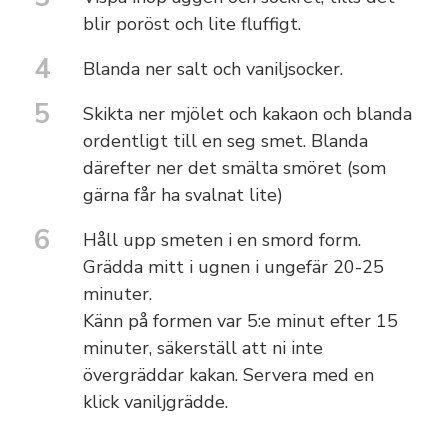
blir poröst och lite fluffigt.
4
Blanda ner salt och vaniljsocker.
5
Skikta ner mjölet och kakaon och blanda
ordentligt till en seg smet. Blanda
därefter ner det smälta smöret (som
gärna får ha svalnat lite)
6
Håll upp smeten i en smord form.
Grädda mitt i ugnen i ungefär 20-25
minuter.
Känn på formen var 5:e minut efter 15
minuter, säkerställ att ni inte
övergräddar kakan. Servera med en
klick vaniljgrädde.