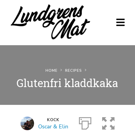
HOME
RECIPES
Hem
Glutenfri kladdkaka
Recept
Per & Berit
Camilla &
KOCK
Åke
Oscar & Elin