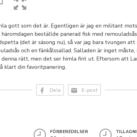
imla gott som det är. Egentligen är jag en militant mot
lin häromdagen beställde panerad fisk med remouladsås o
ödspetta (det är säsong nu), så var jag bara tvungen att 
ladsås och en fänkålssallad. Salladen är inget måste, 
 denna rätt, men det ser himla fint ut. Eftersom att Lar
å klart din favoritpanering.
Dela
E-post
FÖRBEREDELSER
TILLAGN