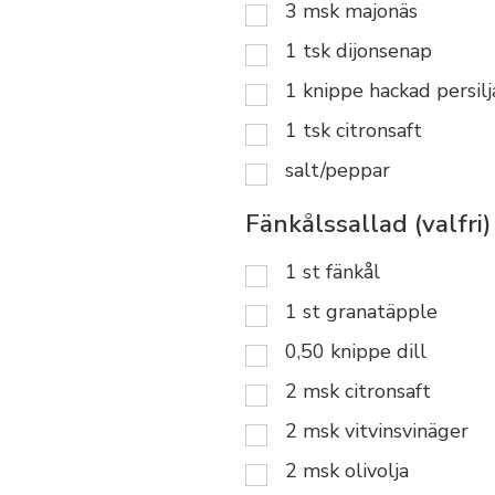
3
msk
majonäs
1
tsk
dijonsenap
1
knippe
hackad persilj
1
tsk
citronsaft
salt/peppar
Fänkålssallad (valfri)
1
st
fänkål
1
st
granatäpple
0,50
knippe
dill
2
msk
citronsaft
2
msk
vitvinsvinäger
2
msk
olivolja