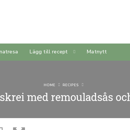
matresa
Lägg till recept
Matnytt
HOME
RECIPES
skrei med remouladsås och