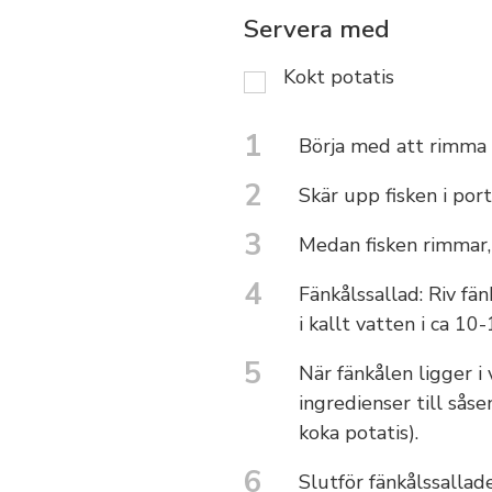
Servera med
Kokt potatis
1
Börja med att rimma f
2
Skär upp fisken i port
3
Medan fisken rimmar,
4
Fänkålssallad: Riv fä
i kallt vatten i ca 10
5
När fänkålen ligger i
ingredienser till såse
koka potatis).
6
Slutför fänkålssallade