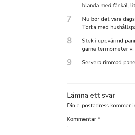
blanda med fänkål, lite
7
Nu bör det vara dags 
Torka med hushållspap
8
Stek i uppvärmd panna
gärna termometer vi 
9
Servera rimmad paner
Lämna ett svar
Din e-postadress kommer in
Kommentar
*