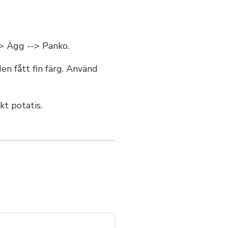
-> Ägg --> Panko.
n fått fin färg. Använd
t potatis.