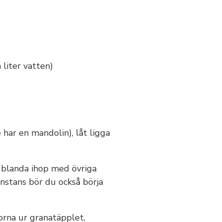
 liter vatten)
har en mandolin), låt ligga
ch blanda ihop med övriga
gonstans bör du också börja
norna ur granatäpplet,