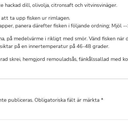
 hackad dill, olivolja, citronsaft och vitvinsvinäger.
att ta upp fisken ur rimlagen.
per, panera därefter fisken i följande ordning; Mjöl -
, på medelvärme i rikligt med smör. Vänd fisken när de
siktar på en innertemperatur på 46-48 grader.
ad skrei, hemgjord remouladsås, fänkålssallad med kok
te publiceras.
Obligatoriska fält är märkta
*