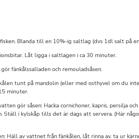
isken. Blanda till en 10%-ig saltlag (dvs 1dl salt på en
ionsbitar. Låt ligga i saltlagen i ca 30 minuter.
 gör fänkålssalladen och remouladsåsen.
nkålen tunt på mandolin (eller med osthyvel om du inte 
-15 minuter.
 vatten gör såsen: Hacka cornichoner, kapris, persilja o
n. Ställ i kylskåp tills det är dags att servera. (Här nå
n: Häll av vattnet från fänkålen, låt rinna av. ta ur kär