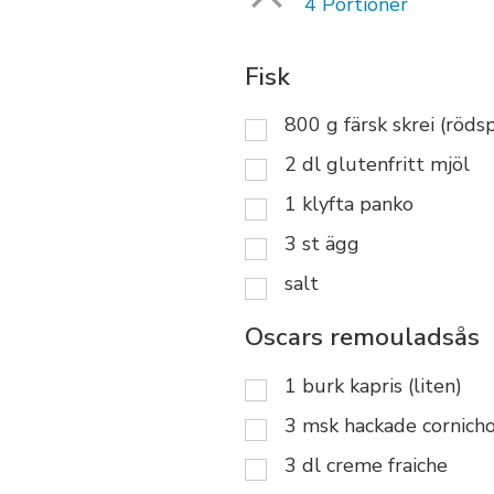
4 Portioner
Fisk
800
g
färsk skrei (röds
2
dl
glutenfritt mjöl
1
klyfta
panko
3
st
ägg
salt
Oscars remouladsås
1
burk
kapris (liten)
3
msk
hackade cornicho
3
dl
creme fraiche