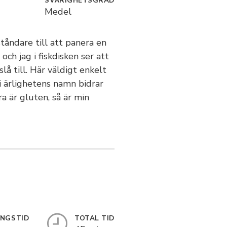
SVÅRIGHETSGRAD
Medel
ståndare till att panera en
ch jag i fiskdisken ser att
slå till. Här väldigt enkelt
i ärlighetens namn bidrar
a är gluten, så är min
INGSTID
TOTAL TID