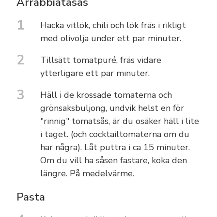
Arrabbiatasås
1
Hacka vitlök, chili och lök fräs i rikligt
med olivolja under ett par minuter.
2
Tillsätt tomatpuré, fräs vidare
ytterligare ett par minuter.
3
Häll i de krossade tomaterna och
grönsaksbuljong, undvik helst en för
"rinnig" tomatsås, är du osäker häll i lite
i taget. (och cocktailtomaterna om du
har några). Låt puttra i ca 15 minuter.
Om du vill ha såsen fastare, koka den
längre. På medelvärme.
Pasta