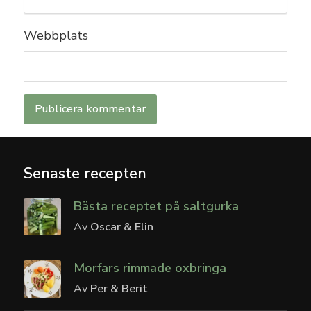
Webbplats
Senaste recepten
Bästa receptet på saltgurka
Av
Oscar & Elin
Morfars rimmade oxbringa
Av
Per & Berit