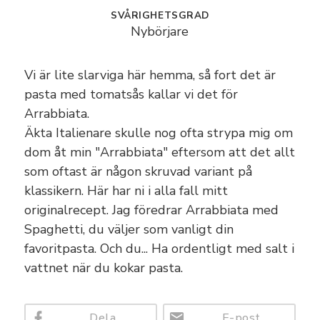
Oscar & Elin
SVÅRIGHETSGRAD
Nybörjare
Felix & Naida
Vi är lite slarviga här hemma, så fort det är
Felicia &
pasta med tomatsås kallar vi det för
Micke
Arrabbiata.
Äkta Italienare skulle nog ofta strypa mig om
Vegetariskt
dom åt min "Arrabbiata" eftersom att det allt
Lättlagat
som oftast är någon skruvad variant på
klassikern. Här har ni i alla fall mitt
Glutenfritt
originalrecept. Jag föredrar Arrabbiata med
Spaghetti, du väljer som vanligt din
Tips
favoritpasta. Och du... Ha ordentligt med salt i
vattnet när du kokar pasta.
Lägg till
recept
Dela
E-post