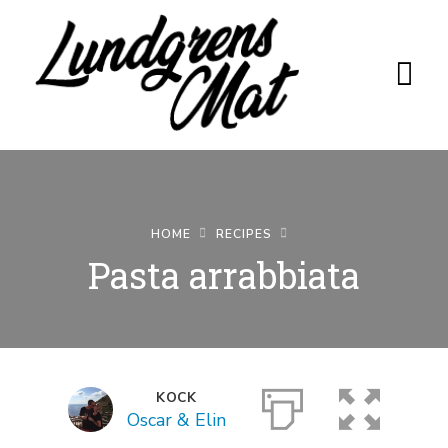
HOME
RECIPES
Hem
Pasta arrabbiata
Recept
Per & Berit
Camilla &
KOCK
Åke
Oscar & Elin